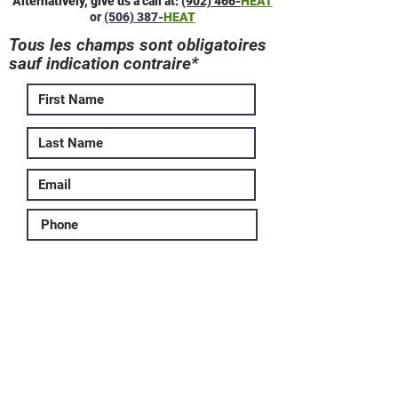
Alternatively, give us a call at:
(902) 466-
HEAT
or
(506) 387-
HEAT
Tous les champs sont obligatoires
sauf indication contraire*
Sales
Service
Other